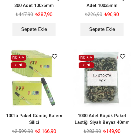
300 Adet 100x5mm
Adet 100x5mm
₺
447,90
₺
287,90
₺
226,90
₺
96,90
Sepete Ekle
Sepete Ekle
İNDİRİM
İNDİRİM
YENI
YENI
STOKTA
YOK
100’lü Paket Gümüş Kalem
1000 Adet Küçük Paket
Silici
Lastiği Siyah Beyaz 40mm
₺
2.599,90
₺
2.166,90
₺
283,90
₺
149,90