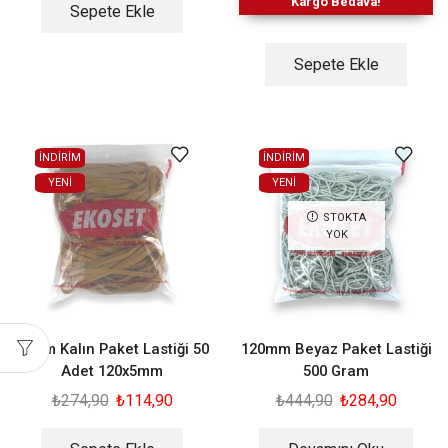
Kargo Bedava!
Sepete Ekle
Sepete Ekle
İNDİRİM
İNDİRİM
YENI
YENI
STOKTA
YOK
12 cm Kalın Paket Lastiği 50
120mm Beyaz Paket Lastiği
Adet 120x5mm
500 Gram
₺
274,90
₺
114,90
₺
444,90
₺
284,90