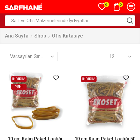
0
0
Ana Sayfa
Shop
Ofis Kırtasiye
İNDİRİM
İNDİRİM
YENI
10 cm Kalın Paket Lastiği
10 cm Kalın Paket Lastiği 50