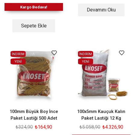
Kargo Bedava!
Devamını Oku
Sepete Ekle
İNDİRİM
İNDİRİM
YENI
YENI
100mm Büyük Boy İnce
100x5mm Kauçuk Kalın
Paket Lastiği 500 Adet
Paket Lastiği 12 Kg
₺
324,90
₺
164,90
₺
5.058,90
₺
4.326,90