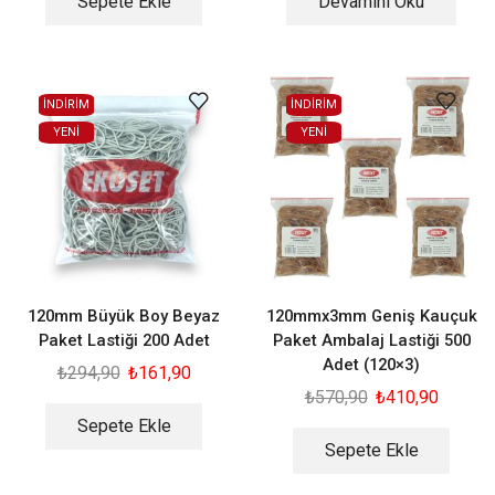
Sepete Ekle
Devamını Oku
İNDİRİM
İNDİRİM
YENI
YENI
120mm Büyük Boy Beyaz
120mmx3mm Geniş Kauçuk
Paket Lastiği 200 Adet
Paket Ambalaj Lastiği 500
Adet (120×3)
₺
294,90
₺
161,90
₺
570,90
₺
410,90
Sepete Ekle
Sepete Ekle