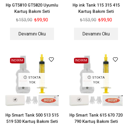
Hp GT5810 GT5820 Uyumlu
Hp ink Tank 115 315 415
Kartuş Bakım Seti
Kartuş Bakım Seti
₺
153,90
₺
99,90
₺
153,90
₺
99,90
Devamını Oku
Devamını Oku
İNDİRİM
İNDİRİM
STOKTA
STOKTA
YOK
YOK
Hp Smart Tank 500 513 515
Hp Smart Tank 615 670 720
519 530 Kartuş Bakım Seti
790 Kartuş Bakım Seti