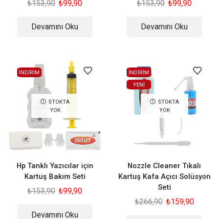
₺
153,90
₺
99,90
₺
153,90
₺
99,90
Devamını Oku
Devamını Oku
İNDİRİM
İNDİRİM
YENI
STOKTA
STOKTA
YOK
YOK
Hp Tanklı Yazıcılar için
Nozzle Cleaner Tıkalı
Kartuş Bakım Seti
Kartuş Kafa Açıcı Solüsyon
Seti
₺
153,90
₺
99,90
₺
266,90
₺
159,90
Devamını Oku