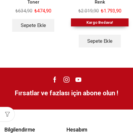
Toner
Renk
₺
634,90
₺
474,90
₺
2.019,90
₺
1.793,90
Kargo Bedava!
Sepete Ekle
Sepete Ekle
Fırsatlar ve fazlası için abone olun !
Bilgilendirme
Hesabım