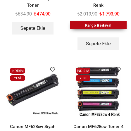
Toner
Renk
₺
634,90
₺
474,90
₺
2.019,90
₺
1.793,90
Kargo Bedava!
Sepete Ekle
Sepete Ekle
İNDİRİM
İNDİRİM
YENI
YENI
Canon MF628cw Siyah
Canon MF628cw Toner 4