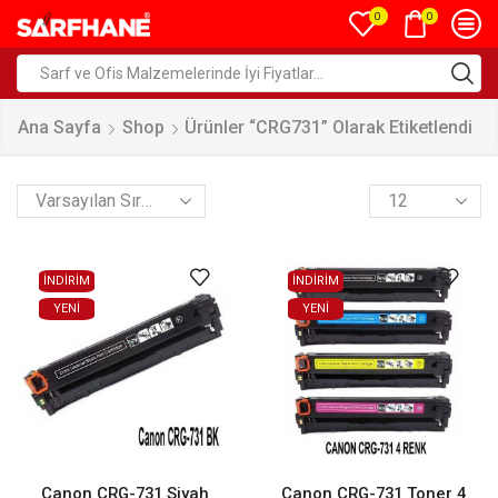
0
0
Ana Sayfa
Shop
Ürünler “CRG731” Olarak Etiketlendi
İNDİRİM
İNDİRİM
YENI
YENI
Canon CRG-731 Siyah
Canon CRG-731 Toner 4