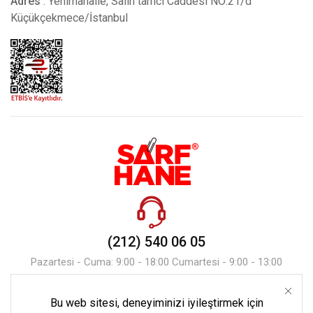
Adres
: Yenimahalle, Salih tamcı Caddesi NO:21/d
Küçükçekmece/İstanbul
(212) 540 06 05
Pazartesi - Cuma: 9:00 - 18:00 Cumartesi - 9:00 - 13:00
Bu web sitesi, deneyiminizi iyileştirmek için
Mesaj Gönder