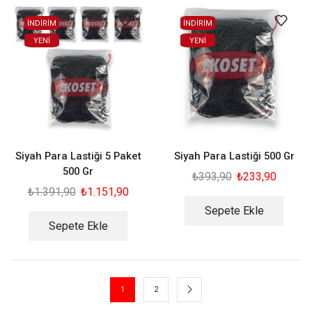
İNDİRİM
İNDİRİM
YENI
YENI
Siyah Para Lastiği 5 Paket
Siyah Para Lastiği 500 Gr
500 Gr
₺
393,90
₺
233,90
₺
1.391,90
₺
1.151,90
Sepete Ekle
Sepete Ekle
1
2