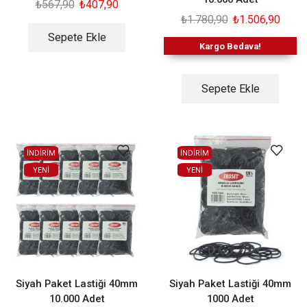
₺
567,90
₺
407,90
₺
1.780,90
₺
1.506,90
Sepete Ekle
Kargo Bedava!
Sepete Ekle
İNDİRİM
İNDİRİM
YENI
YENI
Siyah Paket Lastiği 40mm
Siyah Paket Lastiği 40mm
10.000 Adet
1000 Adet