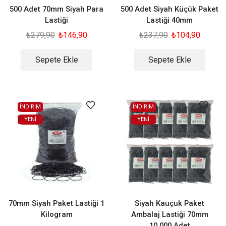
500 Adet 70mm Siyah Para
500 Adet Siyah Küçük Paket
Lastiği
Lastiği 40mm
₺
279,90
₺
146,90
₺
237,90
₺
104,90
Sepete Ekle
Sepete Ekle
İNDİRİM
İNDİRİM
YENI
YENI
70mm Siyah Paket Lastiği 1
Siyah Kauçuk Paket
Kilogram
Ambalaj Lastiği 70mm
10.000 Adet