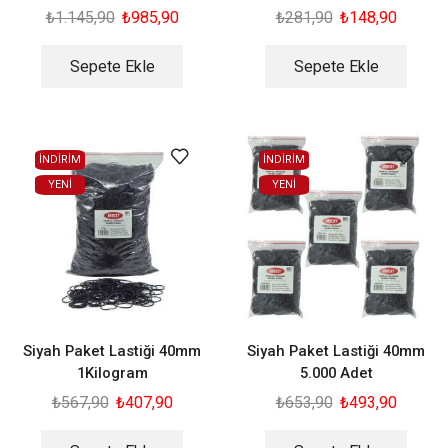
₺
1.145,90
₺
985,90
₺
281,90
₺
148,90
Sepete Ekle
Sepete Ekle
İNDİRİM
İNDİRİM
YENI
YENI
Siyah Paket Lastiği 40mm
Siyah Paket Lastiği 40mm
1Kilogram
5.000 Adet
₺
567,90
₺
407,90
₺
653,90
₺
493,90