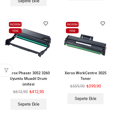
Sepete Ekle
İNDİRİM
İNDİRİM
YENI
YENI
Xerox Phaser 3052 3260
Xerox WorkCentre 3025
Uyumlu Muadil Drum
Toner
ünitesi
₺
559,90
₺
399,90
₺
612,90
₺
412,90
Sepete Ekle
Sepete Ekle