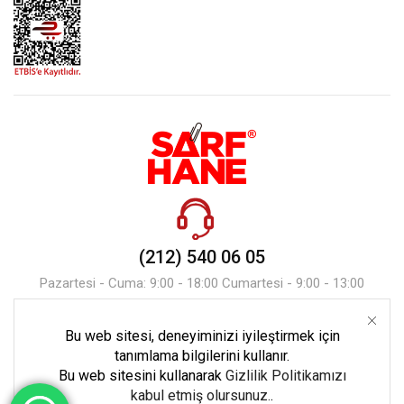
(212) 540 06 05
Pazartesi - Cuma: 9:00 - 18:00 Cumartesi - 9:00 - 13:00
Bu web sitesi, deneyiminizi iyileştirmek için
Mesaj Gönder
tanımlama bilgilerini kullanır.
Bu web sitesini kullanarak
Gizlilik Politikamızı
kabul etmiş olursunuz.
.