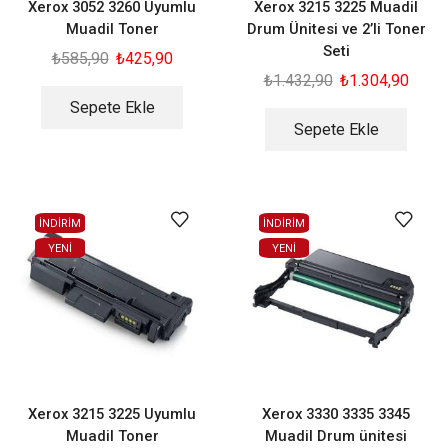
Xerox 3052 3260 Uyumlu
Xerox 3215 3225 Muadil
Muadil Toner
Drum Ünitesi ve 2’li Toner
Seti
₺
585,90
₺
425,90
₺
1.432,90
₺
1.304,90
Sepete Ekle
Sepete Ekle
İNDİRİM
İNDİRİM
YENI
YENI
Xerox 3215 3225 Uyumlu
Xerox 3330 3335 3345
Muadil Toner
Muadil Drum ünitesi