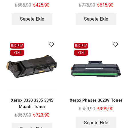
₺
585,90
₺
425,90
₺
775,90
₺
615,90
Sepete Ekle
Sepete Ekle
İNDİRİM
İNDİRİM
YENI
YENI
Xerox 3330 3335 3345
Xerox Phaser 3020V Toner
Muadil Toner
₺
559,90
₺
399,90
₺
857,90
₺
723,90
Sepete Ekle