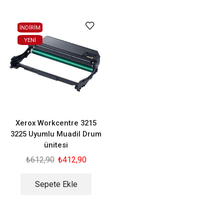
İNDİRİM
YENI
Xerox Workcentre 3215
3225 Uyumlu Muadil Drum
ünitesi
₺
612,90
₺
412,90
Sepete Ekle