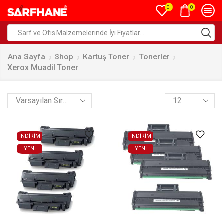
0
0
Ana Sayfa
Shop
Kartuş Toner
Tonerler
Xerox Muadil Toner
İNDİRİM
İNDİRİM
YENI
YENI