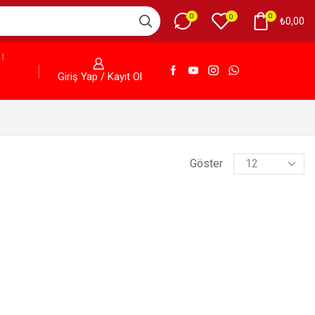
0
0
0
₺
0,00
Giriş Yap / Kayıt Ol
Göster