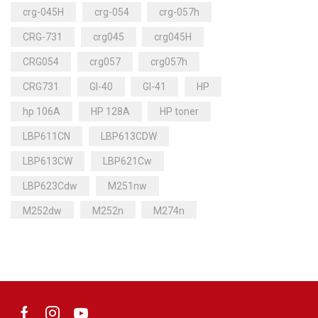
crg-045H
crg-054
crg-057h
CRG-731
crg045
crg045H
CRG054
crg057
crg057h
CRG731
GI-40
GI-41
HP
hp 106A
HP 128A
HP toner
LBP611CN
LBP613CDW
LBP613CW
LBP621Cw
LBP623Cdw
M251nw
M252dw
M252n
M274n
M277dw
M277n
MF628cw
MF631CDW
MF631CN
MF633CDW
MF635CX
MF641Cw
MF643Cdw