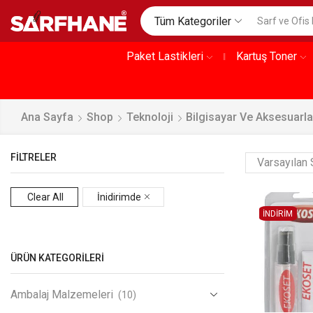
Tüm Kategoriler
Paket Lastikleri
Kartuş Toner
Ana Sayfa
Shop
Teknoloji
Bilgisayar Ve Aksesuarla
FILTRELER
Clear All
İnidirimde
İNDİRİM
ÜRÜN KATEGORILERI
Ambalaj Malzemeleri
(10)