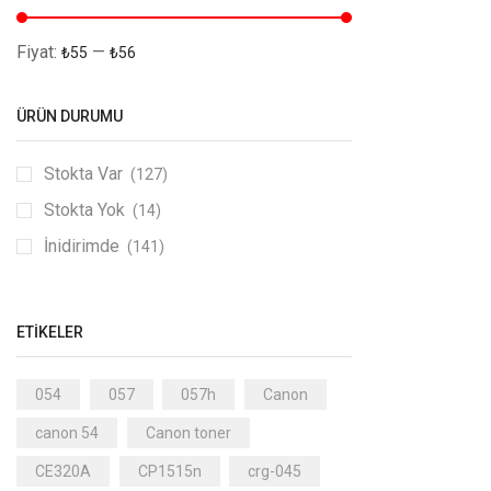
Fiyat:
—
₺55
₺56
ÜRÜN DURUMU
Stokta Var
(127)
Stokta Yok
(14)
İnidirimde
(141)
ETIKELER
054
057
057h
Canon
canon 54
Canon toner
CE320A
CP1515n
crg-045