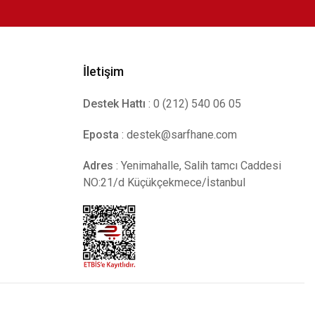
İletişim
Destek Hattı
: 0 (212) 540 06 05
Eposta
:
destek@sarfhane.com
Adres
: Yenimahalle, Salih tamcı Caddesi
NO:21/d Küçükçekmece/İstanbul