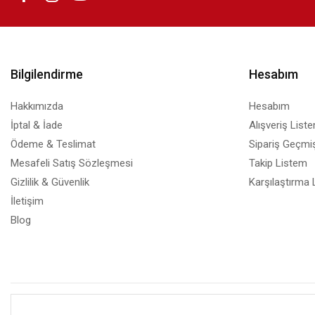
MF645Cx
Mürekkep
Bilgilendirme
Hesabım
Hakkımızda
Hesabım
İptal & İade
Alışveriş List
Ödeme & Teslimat
Sipariş Geçmiş
Mesafeli Satış Sözleşmesi
Takip Listem
Gizlilik & Güvenlik
Karşılaştırma 
İletişim
Blog