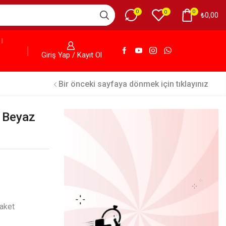
0
0
0
₺
0,00
Giriş Yap / Kayıt Ol
Bir önceki sayfaya dönmek için tıklayınız
 Beyaz
Paket