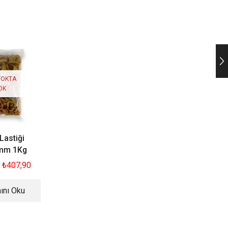
İNDİRİM
İNDİRİM
YENI
YENI
TOKTA
OK
Lastiği
Paket Lastiği 50x5mm
Paket Lastiği 4
mm 1Kg
1Kg
1Kg
₺
407,90
₺
567,90
₺
407,90
₺
551,90
₺
391,9
ını Oku
Sepete Ekle
Sepete Ekle