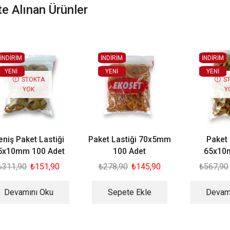
kte Alınan Ürünler
İNDİRİM
İNDİRİM
İNDİRİM
YENI
YENI
YENI
STOKTA
S
YOK
Y
eniş Paket Lastiği
Paket Lastiği 70x5mm
Paket 
5x10mm 100 Adet
100 Adet
65x10
₺
311,90
₺
151,90
₺
278,90
₺
145,90
₺
567,90
Devamını Oku
Sepete Ekle
Devam