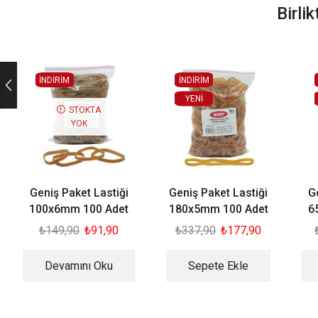
Birli
İNDİRİM
İNDİRİM
YENI
STOKTA
YOK
Geniş Paket Lastiği
Geniş Paket Lastiği
G
100x6mm 100 Adet
180x5mm 100 Adet
6
₺
149,90
₺
91,90
₺
337,90
₺
177,90
Devamını Oku
Sepete Ekle