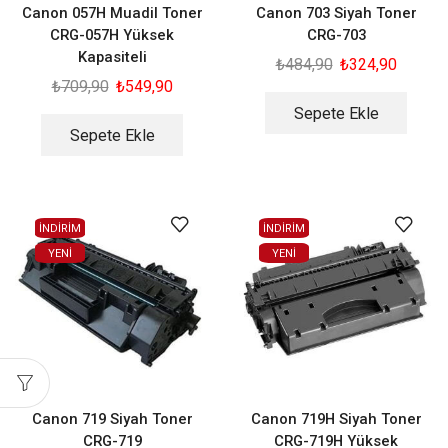
Canon 057H Muadil Toner
Canon 703 Siyah Toner
CRG-057H Yüksek
CRG-703
Kapasiteli
₺
484,90
₺
324,90
₺
709,90
₺
549,90
Sepete Ekle
Sepete Ekle
İNDİRİM
İNDİRİM
YENI
YENI
Canon 719 Siyah Toner
Canon 719H Siyah Toner
CRG-719
CRG-719H Yüksek