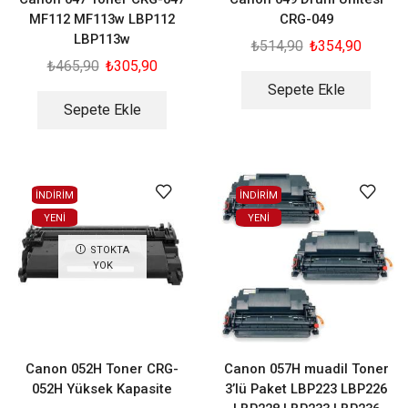
MF112 MF113w LBP112
CRG-049
LBP113w
₺
514,90
₺
354,90
₺
465,90
₺
305,90
Sepete Ekle
Sepete Ekle
İNDİRİM
İNDİRİM
YENI
YENI
STOKTA
YOK
Canon 052H Toner CRG-
Canon 057H muadil Toner
052H Yüksek Kapasite
3’lü Paket LBP223 LBP226