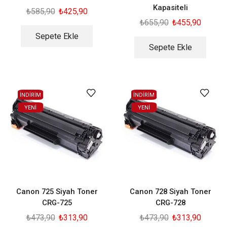
Kapasiteli
₺
585,90
₺
425,90
₺
655,90
₺
455,90
Sepete Ekle
Sepete Ekle
İNDİRİM
İNDİRİM
YENI
YENI
Canon 725 Siyah Toner
Canon 728 Siyah Toner
CRG-725
CRG-728
₺
473,90
₺
313,90
₺
473,90
₺
313,90