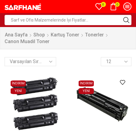
0
0
Ana Sayfa
Shop
Kartuş Toner
Tonerler
Canon Muadil Toner
İNDİRİM
İNDİRİM
YENI
YENI