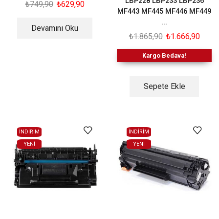
LBP228 LBP233 LBP236
₺
749,90
₺
629,90
MF443 MF445 MF446 MF449
...
Devamını Oku
₺
1.865,90
₺
1.666,90
Kargo Bedava!
Sepete Ekle
İNDİRİM
İNDİRİM
YENI
YENI