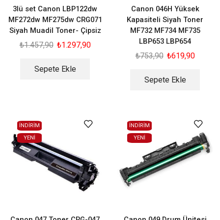
3lü set Canon LBP122dw
Canon 046H Yüksek
MF272dw MF275dw CRG071
Kapasiteli Siyah Toner
Siyah Muadil Toner- Çipsiz
MF732 MF734 MF735
LBP653 LBP654
₺
1.457,90
₺
1.297,90
₺
753,90
₺
619,90
Sepete Ekle
Sepete Ekle
İNDİRİM
İNDİRİM
YENI
YENI
Canon 047 Toner CRG-047
Canon 049 Drum Ünitesi