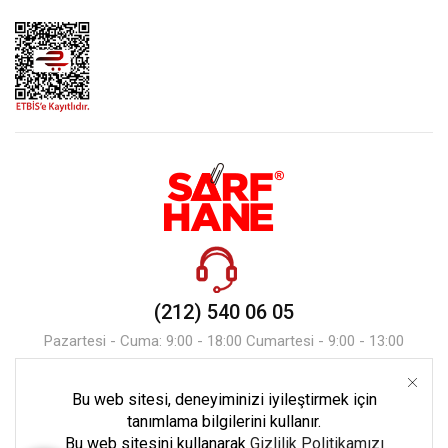
(212) 540 06 05
Pazartesi - Cuma: 9:00 - 18:00 Cumartesi - 9:00 - 13:00
Bu web sitesi, deneyiminizi iyileştirmek için
Mesaj Gönder
tanımlama bilgilerini kullanır.
Bu web sitesini kullanarak
Gizlilik Politikamızı