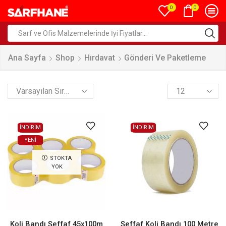
0
0
Ana Sayfa
Shop
Hırdavat
Gönderi Ve Paketleme
İNDİRİM
İNDİRİM
YENI
STOKTA
YOK
Koli Bandı Şeffaf 45x100m
Şeffaf Koli Bandı 100 Metre