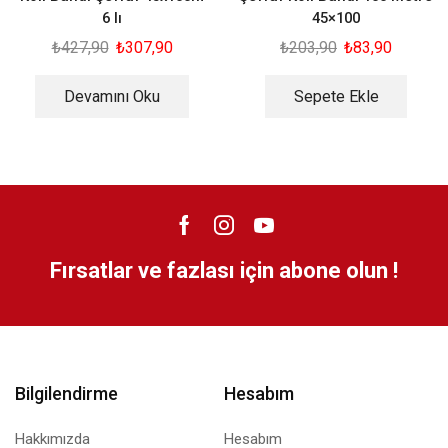
6 lı
45×100
₺
427,90
₺
307,90
₺
203,90
₺
83,90
Devamını Oku
Sepete Ekle
Fırsatlar ve fazlası için abone olun !
Bilgilendirme
Hesabım
Hakkımızda
Hesabım