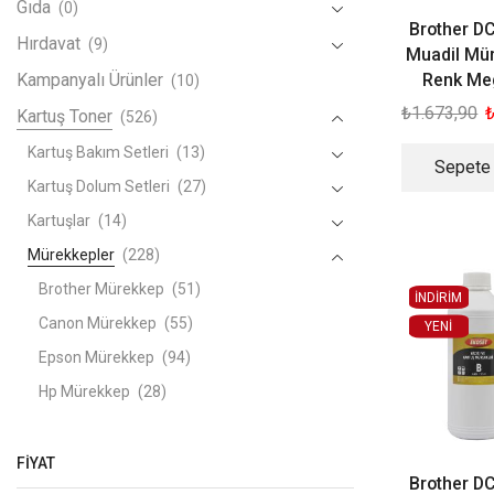
Gıda
(0)
Brother D
Hırdavat
(9)
Muadil Mü
Renk Me
Kampanyalı Ürünler
(10)
₺
1.673,90
Kartuş Toner
(526)
Kartuş Bakım Setleri
(13)
Sepete
Kartuş Dolum Setleri
(27)
Kartuşlar
(14)
Mürekkepler
(228)
Brother Mürekkep
(51)
İNDİRİM
Canon Mürekkep
(55)
YENI
Epson Mürekkep
(94)
Hp Mürekkep
(28)
Toner Çipleri
(0)
Toner Tozu
(8)
FIYAT
Brother D