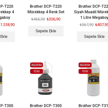
CP-T220
Brother DCP-T220
Brother DCP-T2
rekkep 4
Mürekkep 4 Renk Set
Siyah Muadil Müre
gaboy
1 Litre Megabo
₺
466,90
₺
306,90
₺
1.338,90
₺
567,90
₺
407,9
Sepete Ekle
 Ekle
Sepete Ekle
İNDİRİM
İNDİRİM
YENI
YENI
CP-T300
Brother DCP-T300
Brother DCP-T3