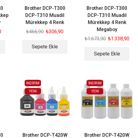
20
Brother DCP-T300
Brother DCP-T300
kkep
DCP-T310 Muadil
DCP-T310 Muadil
y
Mürekkep 4 Renk
Mürekkep 4 Renk
Megaboy
0
₺
466,90
₺
306,90
₺
1.673,90
₺
1.338,90
Sepete Ekle
Sepete Ekle
İNDİRİM
İNDİRİM
YENI
YENI
10
Brother DCP-T420W
Brother DCP-T420W