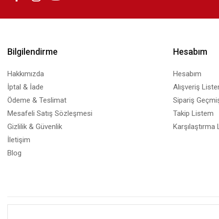
MF645Cx
Mürekkep
Bilgilendirme
Hesabım
Hakkımızda
Hesabım
İptal & İade
Alışveriş List
Ödeme & Teslimat
Sipariş Geçmiş
Mesafeli Satış Sözleşmesi
Takip Listem
Gizlilik & Güvenlik
Karşılaştırma 
İletişim
Blog