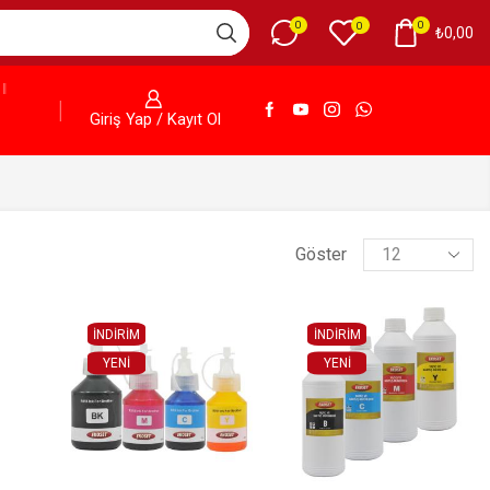
0
0
0
₺
0,00
Giriş Yap / Kayıt Ol
Göster
İNDİRİM
İNDİRİM
YENI
YENI