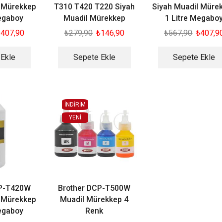
l Mürekkep
T310 T420 T220 Siyah
Siyah Muadil Müre
Megaboy
Muadil Mürekkep
1 Litre Megabo
₺
407,90
₺
279,90
₺
146,90
₺
567,90
₺
407,9
 Ekle
Sepete Ekle
Sepete Ekle
İNDİRİM
YENI
CP-T420W
Brother DCP-T500W
l Mürekkep
Muadil Mürekkep 4
Megaboy
Renk