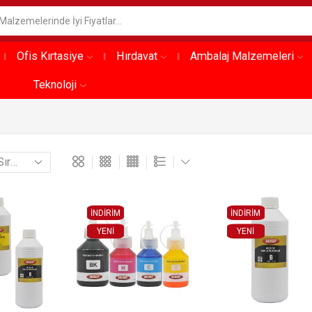
Ofis Kırtasiye
Hırdavat
Ambalaj Malzemeleri
Teknoloji
İNDİRİM
İNDİRİM
YENI
YENI