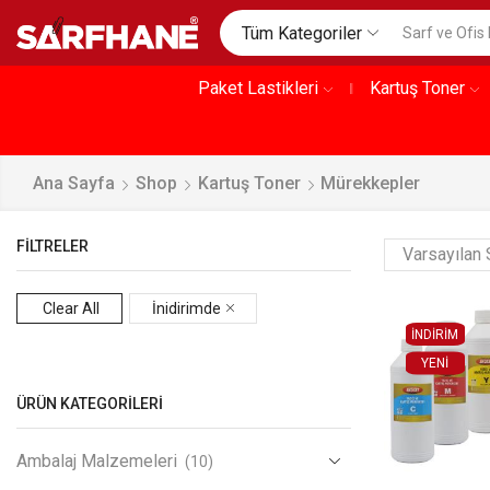
Tüm Kategoriler
Paket Lastikleri
Kartuş Toner
Ana Sayfa
Shop
Kartuş Toner
Mürekkepler
FILTRELER
Clear All
İnidirimde
İNDİRİM
YENI
ÜRÜN KATEGORILERI
Ambalaj Malzemeleri
(10)