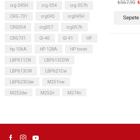
₺
567,90
crg-045H
crg-054
crg-057h
CRG-731
crg045
crg045H
Sepete
CRG054
crg057
crg057h
CRG731
GI-40
GI-41
HP
hp 106A
HP 128A
HP toner
LBP611CN
LBP613CDW
LBP613CW
LBP621Cw
LBP623Cdw
M251nw
M252dw
M252n
M274n
M277dw
M277n
MF628cw
MF631CDW
MF631CN
MF633CDW
MF635CX
MF641Cw
MF643Cdw