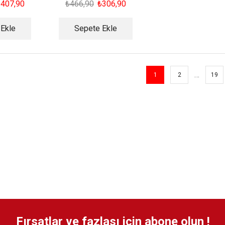
₺
407,90
₺
466,90
₺
306,90
 Ekle
Sepete Ekle
…
1
2
19
Fırsatlar ve fazlası için abone olun !