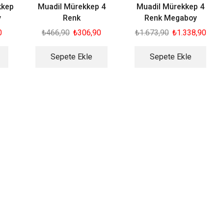
kkep
Muadil Mürekkep 4
Muadil Mürekkep 4
y
Renk
Renk Megaboy
0
₺
466,90
₺
306,90
₺
1.673,90
₺
1.338,90
Sepete Ekle
Sepete Ekle