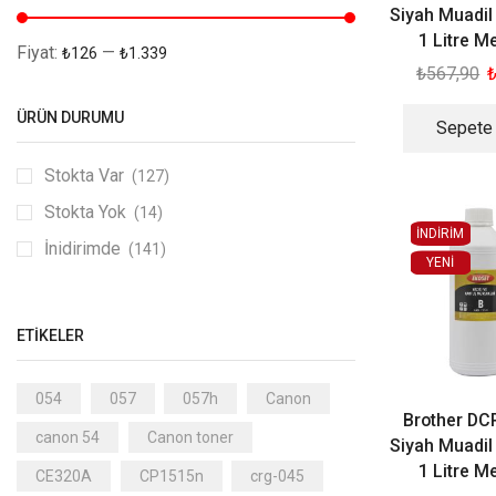
Tonerler
(236)
Siyah Muadi
Ofis Kırtasiye
(412)
1 Litre 
Fiyat:
—
₺126
₺1.339
Teknoloji
₺
567,90
(2)
ÜRÜN DURUMU
Sepete
Stokta Var
(127)
Stokta Yok
(14)
İNDİRİM
İnidirimde
(141)
YENI
ETIKELER
054
057
057h
Canon
Brother D
canon 54
Canon toner
Siyah Muadi
1 Litre 
CE320A
CP1515n
crg-045