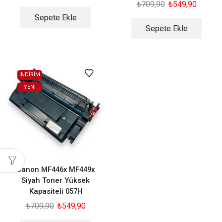
₺
709,90
₺
549,90
Sepete Ekle
Sepete Ekle
İNDİRİM
YENI
Canon MF446x MF449x
Siyah Toner Yüksek
Kapasiteli 057H
₺
709,90
₺
549,90