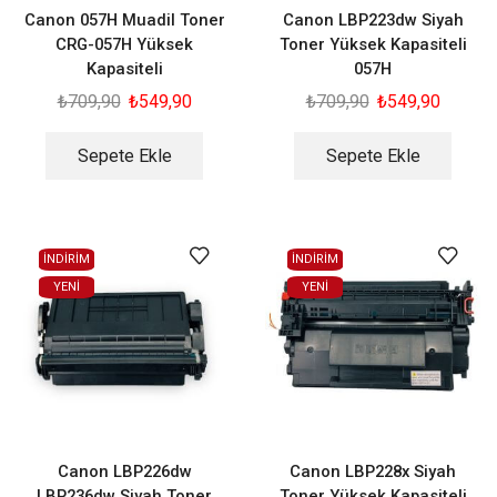
Canon 057H Muadil Toner
Canon LBP223dw Siyah
CRG-057H Yüksek
Toner Yüksek Kapasiteli
Kapasiteli
057H
₺
709,90
₺
549,90
₺
709,90
₺
549,90
Sepete Ekle
Sepete Ekle
İNDİRİM
İNDİRİM
YENI
YENI
Canon LBP226dw
Canon LBP228x Siyah
LBP236dw Siyah Toner
Toner Yüksek Kapasiteli