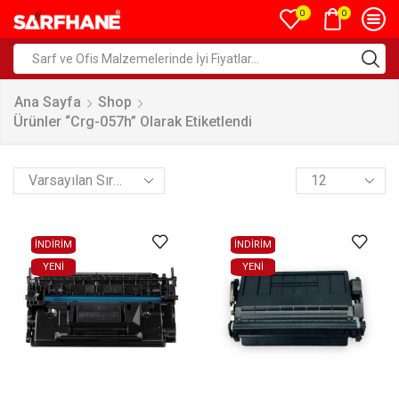
0
0
Ana Sayfa
Shop
Ürünler “crg-057h” Olarak Etiketlendi
İNDİRİM
İNDİRİM
YENI
YENI