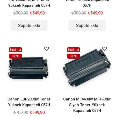
Yüksek Kapasiteli 057H
057H
₺
709,90
₺
549,90
₺
709,90
₺
549,90
Sepete Ekle
Sepete Ekle
İNDİRİM
İNDİRİM
YENI
YENI
Canon LBP233dw Toner
Canon MF443dw MF453dw
Yüksek Kapasiteli 057H
Siyah Toner Yüksek
Kapasiteli 057H
₺
709,90
₺
549,90