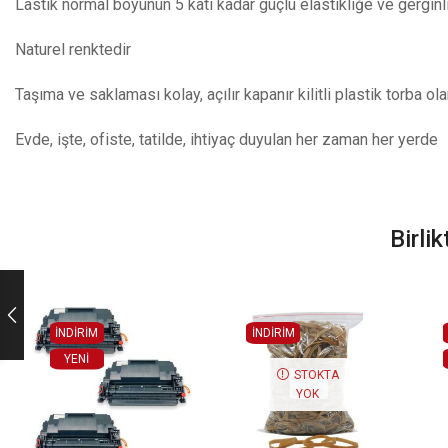
Lastik normal boyunun 5 katı kadar güçlü elastikliğe ve gerginl
Naturel renktedir
Taşıma ve saklaması kolay, açılır kapanır kilitli plastik torba ol
Evde, işte, ofiste, tatilde, ihtiyaç duyulan her zaman her yerde
Birli
İNDİRİM
İNDİRİM
YENI
STOKTA
YOK