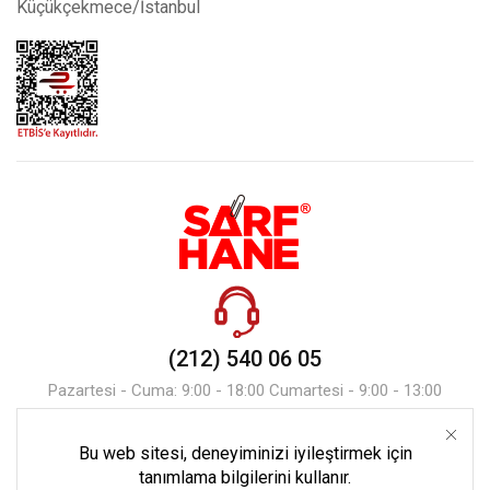
Küçükçekmece/İstanbul
(212) 540 06 05
Pazartesi - Cuma: 9:00 - 18:00 Cumartesi - 9:00 - 13:00
Bu web sitesi, deneyiminizi iyileştirmek için
Mesaj Gönder
tanımlama bilgilerini kullanır.