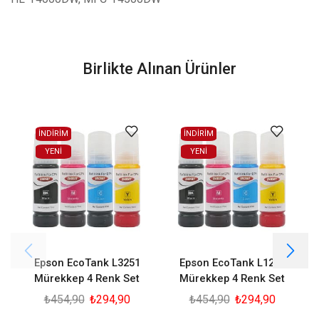
Birlikte Alınan Ürünler
İNDİRİM
İNDİRİM
YENI
YENI
Epson EcoTank L3251
Epson EcoTank L1210
Mürekkep 4 Renk Set
Mürekkep 4 Renk Set
₺
454,90
₺
294,90
₺
454,90
₺
294,90