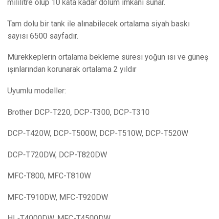
mililitre olup 10 kata kadar dolum imkanı sunar.
Tam dolu bir tank ile alınabilecek ortalama siyah baskı
sayısı 6500 sayfadır.
Mürekkeplerin ortalama bekleme süresi yoğun ısı ve güneş
ışınlarından korunarak ortalama 2 yıldır
Uyumlu modeller:
Brother DCP-T220, DCP-T300, DCP-T310
DCP-T420W, DCP-T500W, DCP-T510W, DCP-T520W
DCP-T720DW, DCP-T820DW
MFC-T800, MFC-T810W
MFC-T910DW, MFC-T920DW
HL-T4000DW, MFC-T4500DW