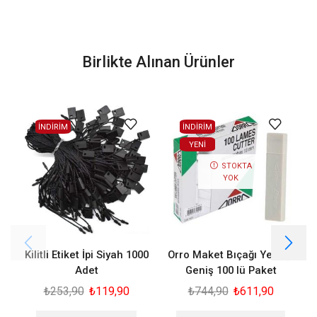
Birlikte Alınan Ürünler
İNDİRİM
İNDİRİM
YENI
STOKTA
YOK
Kilitli Etiket İpi Siyah 1000
Orro Maket Bıçağı Yedeği
3
Adet
Geniş 100 lü Paket
₺
253,90
₺
119,90
₺
744,90
₺
611,90