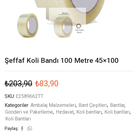
Şeffaf Koli Bandı 100 Metre 45×100
₺
203,90
₺
83,90
SKU:
E2589662TT
Kategoriler
Ambalaj Malzemeleri
,
Bant Çeşitleri
,
Bantlar
,
Gönderi ve Paketleme
,
Hırdavat
,
Koli bantları
,
Koli bantları
,
Koli Bantları
Paylaş: