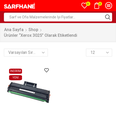
0
0
Ana Sayfa
Shop
Ürünler “xerox 3025” Olarak Etiketlendi
İNDİRİM
YENI