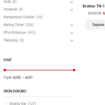
Gıda
(0)
Brother TN-
Hırdavat
(9)
₺
390,90
Kampanyalı Ürünler
(10)
Kartuş Toner
Sepete
(526)
Ofis Kırtasiye
(412)
Teknoloji
(2)
FIYAT
Fiyat:
—
₺230
₺231
ÜRÜN DURUMU
Stokta Var
(127)