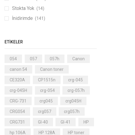
Stokta Yok
(14)
İnidirimde
(141)
ETIKELER
054
057
057h
Canon
canon 54
Canon toner
CE320A
CP1515n
crg-045
crg-045H
crg-054
crg-057h
CRG-731
crg045
crg045H
CRG054
crg057
crg057h
CRG731
GI-40
GI-41
HP
hp 106A
HP 128A
HP toner