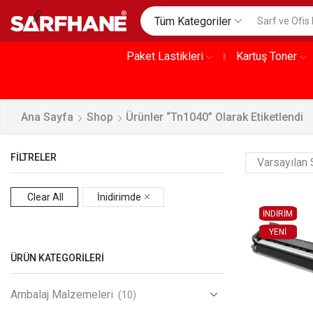
Tüm Kategoriler
Paket Lastikleri
Kartuş Toner
Ana Sayfa
Shop
Ürünler “tn1040” Olarak Etiketlendi
FILTRELER
Clear All
İnidirimde
İNDİRİM
YENI
ÜRÜN KATEGORILERI
Ambalaj Malzemeleri
(10)