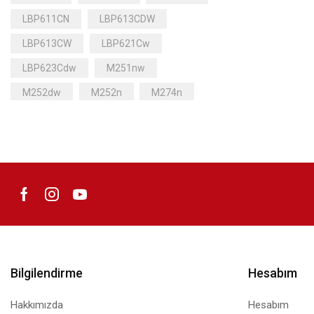
LBP611CN
LBP613CDW
LBP613CW
LBP621Cw
LBP623Cdw
M251nw
M252dw
M252n
M274n
M277dw
M277n
MF628cw
MF631CDW
MF631CN
MF633CDW
MF635CX
MF641Cw
MF643Cdw
MF645Cx
Mürekkep
Bilgilendirme
Hesabım
Hakkımızda
Hesabım