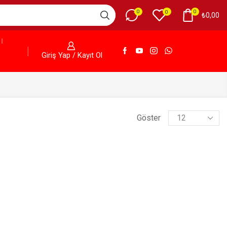
0
0
0
₺
0,00
Giriş Yap / Kayıt Ol
Göster