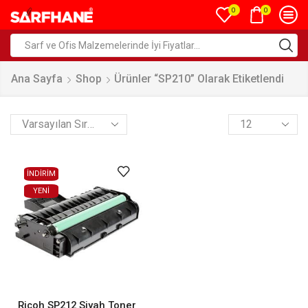
0
0
Ana Sayfa
Shop
Ürünler “SP210” Olarak Etiketlendi
İNDİRİM
YENI
Ricoh SP212 Siyah Toner