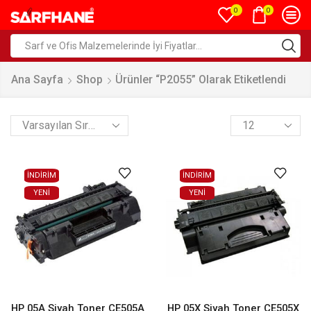
0
0
Ana Sayfa
Shop
Ürünler “P2055” Olarak Etiketlendi
İNDİRİM
İNDİRİM
YENI
YENI
HP 05A Siyah Toner CE505A
HP 05X Siyah Toner CE505X