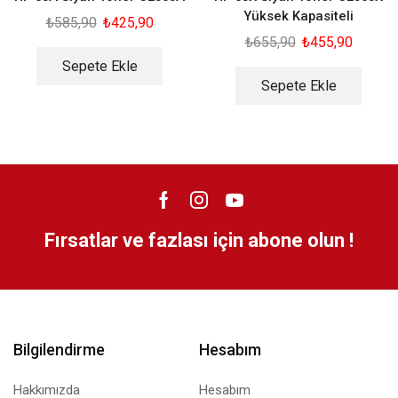
Yüksek Kapasiteli
₺
585,90
₺
425,90
₺
655,90
₺
455,90
Sepete Ekle
Sepete Ekle
Fırsatlar ve fazlası için abone olun !
Bilgilendirme
Hesabım
Hakkımızda
Hesabım