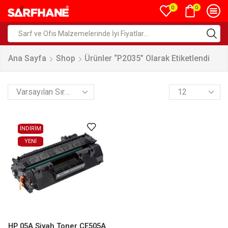
0
0
Ana Sayfa
Shop
Ürünler “P2035” Olarak Etiketlendi
İNDİRİM
YENI
HP 05A Siyah Toner CE505A