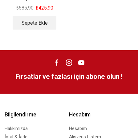
₺
585,90
₺
425,90
Sepete Ekle
Fırsatlar ve fazlası için abone olun !
Bilgilendirme
Hesabım
Hakkımızda
Hesabım
İptal & İade
Alışveriş Listem