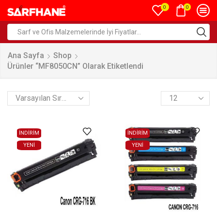
0
0
Ana Sayfa
Shop
Ürünler “MF8050CN” Olarak Etiketlendi
İNDİRİM
İNDİRİM
YENI
YENI