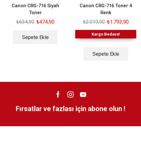
Canon CRG-716 Siyah
Canon CRG-716 Toner 4
Toner
Renk
₺
634,90
₺
474,90
₺
2.019,90
₺
1.793,90
Kargo Bedava!
Sepete Ekle
Sepete Ekle
Fırsatlar ve fazlası için abone olun !