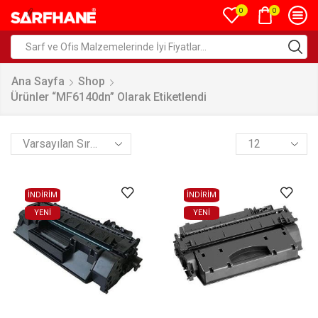
0
0
Ana Sayfa
Shop
Ürünler “MF6140dn” Olarak Etiketlendi
İNDİRİM
İNDİRİM
YENI
YENI