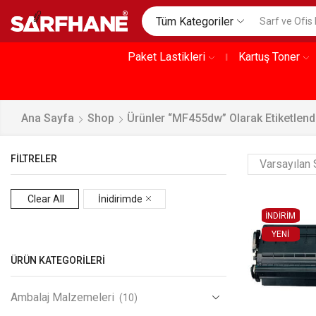
Tüm Kategoriler
Paket Lastikleri
Kartuş Toner
Ana Sayfa
Shop
Ürünler “MF455dw” Olarak Etiketlend
FILTRELER
Clear All
İnidirimde
İNDİRİM
YENI
ÜRÜN KATEGORILERI
Ambalaj Malzemeleri
(10)