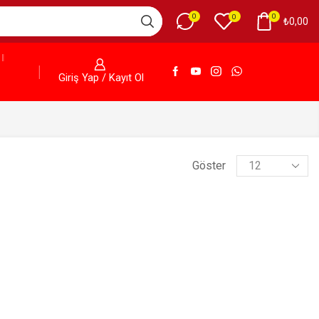
0
0
0
₺
0,00
Giriş Yap / Kayıt Ol
Göster