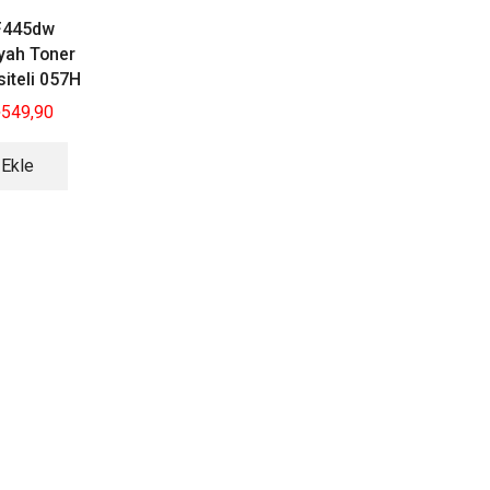
F445dw
yah Toner
iteli 057H
₺
549,90
 Ekle