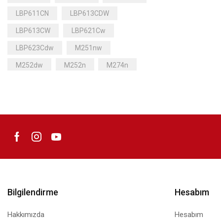
LBP611CN
LBP613CDW
LBP613CW
LBP621Cw
LBP623Cdw
M251nw
M252dw
M252n
M274n
M277dw
M277n
MF628cw
MF631CDW
MF631CN
MF633CDW
MF635CX
MF641Cw
MF643Cdw
MF645Cx
Mürekkep
Bilgilendirme
Hesabım
Hakkımızda
Hesabım