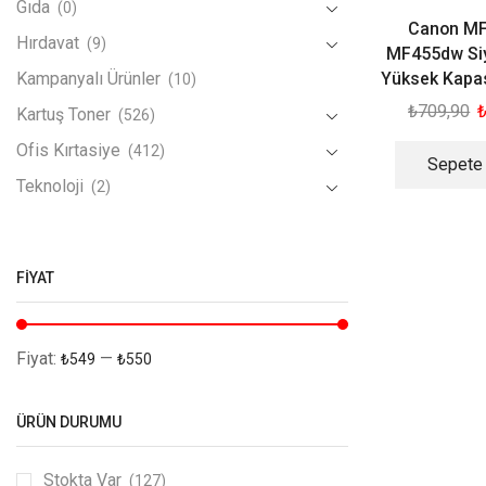
Gıda
(0)
Canon M
Hırdavat
(9)
MF455dw Si
Yüksek Kapas
Kampanyalı Ürünler
(10)
₺
709,90
Kartuş Toner
(526)
Ofis Kırtasiye
(412)
Sepete
Teknoloji
(2)
FIYAT
Fiyat:
—
₺549
₺550
ÜRÜN DURUMU
Stokta Var
(127)