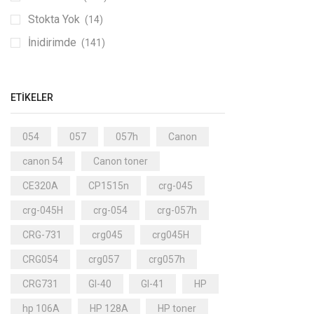
Stokta Yok
(14)
İnidirimde
(141)
ETIKELER
054
057
057h
Canon
canon 54
Canon toner
CE320A
CP1515n
crg-045
crg-045H
crg-054
crg-057h
CRG-731
crg045
crg045H
CRG054
crg057
crg057h
CRG731
GI-40
GI-41
HP
hp 106A
HP 128A
HP toner