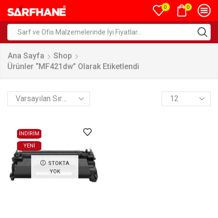
0
0
Ana Sayfa
Shop
Ürünler “MF421dw” Olarak Etiketlendi
İNDİRİM
YENI
STOKTA
YOK