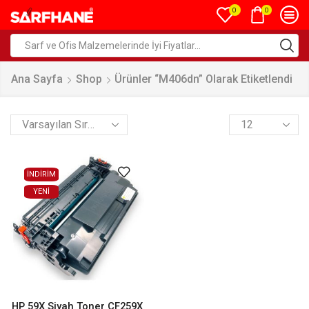
0
0
Ana Sayfa
Shop
Ürünler “M406dn” Olarak Etiketlendi
İNDİRİM
YENI
HP 59X Siyah Toner CF259X