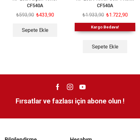
CF540A
CF540A
₺
593,90
₺
433,90
₺
1.933,90
₺
1.722,90
Kargo Bedava!
Sepete Ekle
Sepete Ekle
Fırsatlar ve fazlası için abone olun !
Bilgilendirme
Hesabım