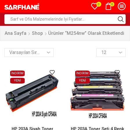
0
0
Ana Sayfa
Shop
Ürünler “M254nw” Olarak Etiketlendi
İNDİRİM
İNDİRİM
YENI
YENI
HP 203A Siyah Toner
HP 203A Toner Seti 4 Renk