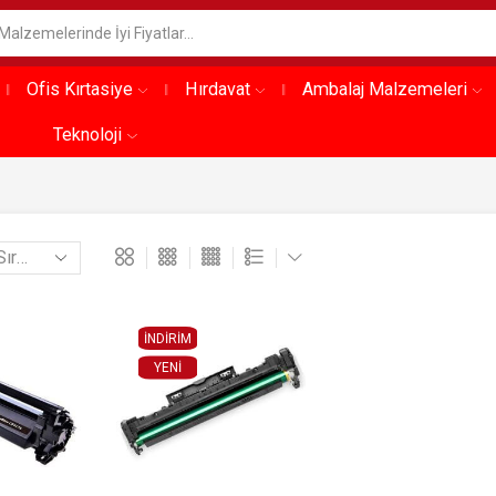
Ofis Kırtasiye
Hırdavat
Ambalaj Malzemeleri
Teknoloji
İNDİRİM
YENI