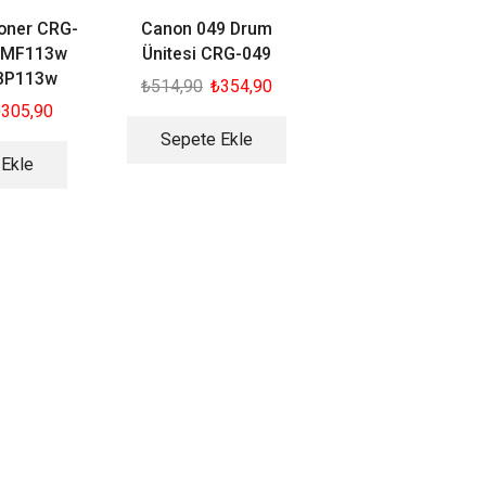
oner CRG-
Canon 049 Drum
 MF113w
Ünitesi CRG-049
BP113w
₺
514,90
₺
354,90
₺
305,90
Sepete Ekle
 Ekle