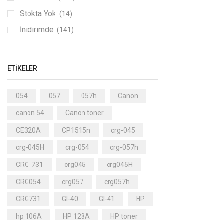
Stokta Yok
(14)
İnidirimde
(141)
ETIKELER
054
057
057h
Canon
canon 54
Canon toner
CE320A
CP1515n
crg-045
crg-045H
crg-054
crg-057h
CRG-731
crg045
crg045H
CRG054
crg057
crg057h
CRG731
GI-40
GI-41
HP
hp 106A
HP 128A
HP toner