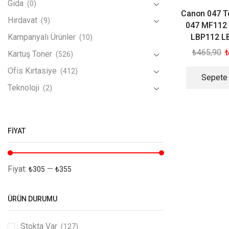
Gıda
(0)
Canon 047 T
Hırdavat
(9)
047 MF112
LBP112 L
Kampanyalı Ürünler
(10)
₺
465,90
Kartuş Toner
(526)
Ofis Kırtasiye
(412)
Sepete
Teknoloji
(2)
FIYAT
Fiyat:
—
₺305
₺355
ÜRÜN DURUMU
Stokta Var
(127)