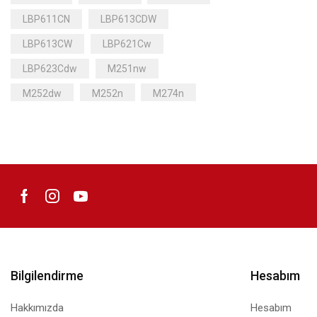
LBP611CN
LBP613CDW
LBP613CW
LBP621Cw
LBP623Cdw
M251nw
M252dw
M252n
M274n
M277dw
M277n
MF628cw
MF631CDW
MF631CN
MF633CDW
MF635CX
MF641Cw
MF643Cdw
MF645Cx
Mürekkep
Bilgilendirme
Hesabım
Hakkımızda
Hesabım