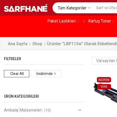
Tüm Kategoriler
Paket Lastikleri
Kartuş Toner
Ana Sayfa
Shop
Ürünler “LBP113w” Olarak Etiketlendi
FILTRELER
Clear All
İnidirimde
İNDİRİM
YENI
ÜRÜN KATEGORILERI
Ambalaj Malzemeleri
(10)