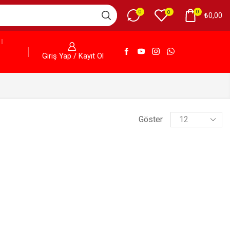
0
0
0
₺
0,00
Giriş Yap / Kayıt Ol
Göster