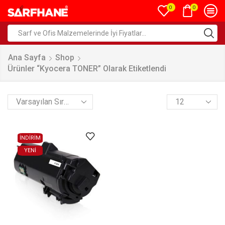
0
0
Ana Sayfa
Shop
Ürünler “Kyocera TONER” Olarak Etiketlendi
İNDİRİM
YENI