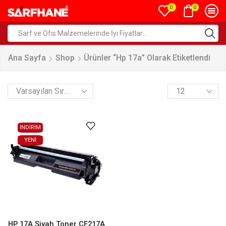
0
0
Ana Sayfa
Shop
Ürünler “hp 17a” Olarak Etiketlendi
İNDİRİM
YENI
HP 17A Siyah Toner CF217A