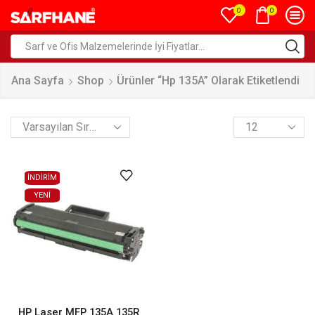
0
0
Ana Sayfa
Shop
Ürünler “hp 135A” Olarak Etiketlendi
İNDİRİM
YENI
HP Laser MFP 135A 135R