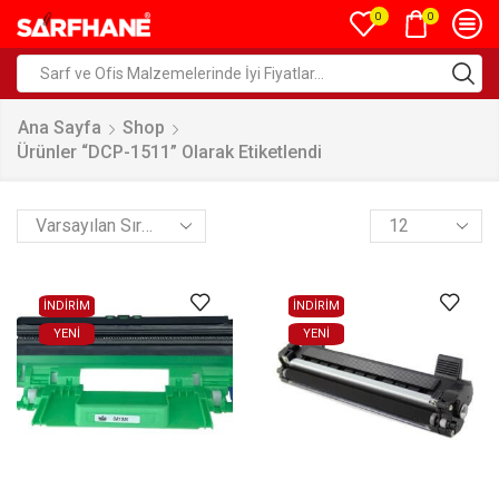
0
0
Ana Sayfa
Shop
Ürünler “DCP-1511” Olarak Etiketlendi
İNDİRİM
İNDİRİM
YENI
YENI