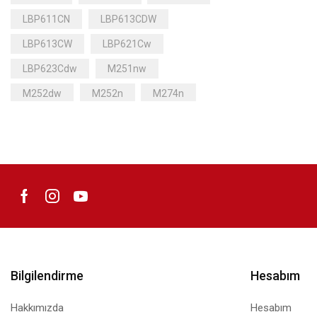
LBP611CN
LBP613CDW
LBP613CW
LBP621Cw
LBP623Cdw
M251nw
M252dw
M252n
M274n
M277dw
M277n
MF628cw
MF631CDW
MF631CN
MF633CDW
MF635CX
MF641Cw
MF643Cdw
MF645Cx
Mürekkep
Bilgilendirme
Hesabım
Hakkımızda
Hesabım