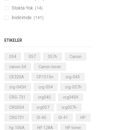
Stokta Yok
(14)
İnidirimde
(141)
ETIKELER
054
057
057h
Canon
canon 54
Canon toner
CE320A
CP1515n
crg-045
crg-045H
crg-054
crg-057h
CRG-731
crg045
crg045H
CRG054
crg057
crg057h
CRG731
GI-40
GI-41
HP
hp 106A
HP 128A
HP toner