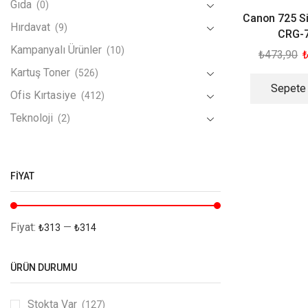
Gıda
(0)
Canon 725 S
Hırdavat
(9)
CRG-
Kampanyalı Ürünler
(10)
₺
473,90
Kartuş Toner
(526)
Sepete
Ofis Kırtasiye
(412)
Teknoloji
(2)
FIYAT
Fiyat:
—
₺313
₺314
ÜRÜN DURUMU
Stokta Var
(127)