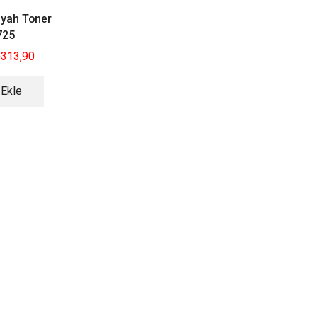
iyah Toner
725
₺
313,90
 Ekle