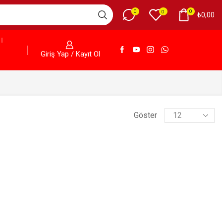
0
0
0
₺
0,00
Giriş Yap / Kayıt Ol
Göster