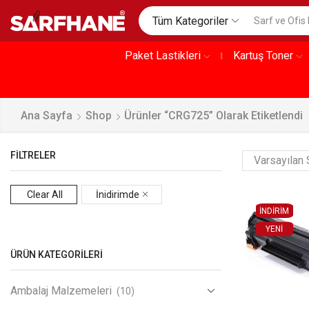
Tüm Kategoriler
Paket Lastikleri
Kartuş Toner
Ana Sayfa
Shop
Ürünler “CRG725” Olarak Etiketlendi
FILTRELER
Clear All
İnidirimde
İNDİRİM
YENI
ÜRÜN KATEGORILERI
Ambalaj Malzemeleri
(10)