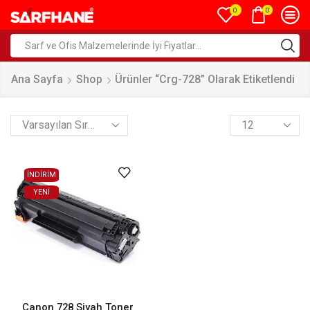
0
0
Ana Sayfa
Shop
Ürünler “crg-728” Olarak Etiketlendi
İNDİRİM
YENI
Canon 728 Siyah Toner