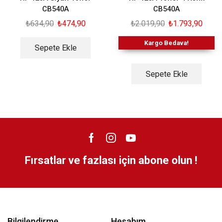
CB540A
CB540A
₺
634,90
₺
474,90
₺
2.019,90
₺
1.793,90
Kargo Bedava!
Sepete Ekle
Sepete Ekle
Fırsatlar ve fazlası için abone olun !
Bilgilendirme
Hesabım