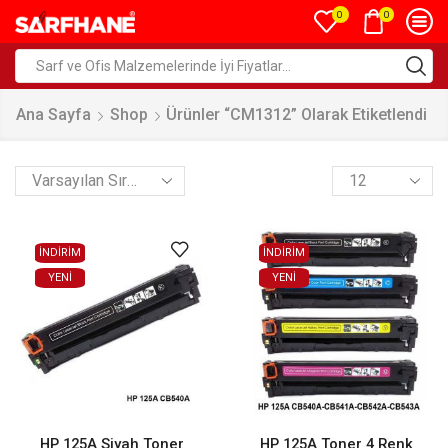
0
0
Ana Sayfa
Shop
Ürünler “CM1312” Olarak Etiketlendi
İNDİRİM
İNDİRİM
YENI
YENI
HP 125A Siyah Toner
HP 125A Toner 4 Renk