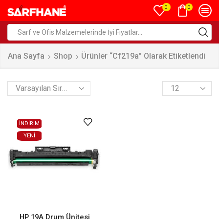
0
0
Ana Sayfa
Shop
Ürünler “cf219a” Olarak Etiketlendi
İNDİRİM
YENI
HP 19A Drum Ünitesi