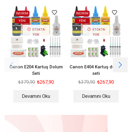
İNDİRİM
İNDİRİM
YENI
YENI
STOKTA
STOKTA
YOK
YOK
Canon E204 Kartuş Dolum
Canon E404 Kartuş dolum
Seti
seti
₺
379,90
₺
267,90
₺
379,90
₺
267,90
Devamını Oku
Devamını Oku