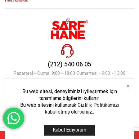
(212) 540 06 05
Pazartesi - Cuma: 9:00 - 18:00 Cumartesi - 9:00 - 13:00
Bu web sitesi, deneyiminizi iyileştirmek için
Mesaj Gönder
tanımlama bilgilerini kullanır.
Bu web sitesini kullanarak
Gizlilik Politikamızı
kabul etmiş olursunuz.
.
Kabul Ediyorum
Copyright © 2023 Tüm Hakları Ekoset Bilişim’e Aittir.
₺
379,90