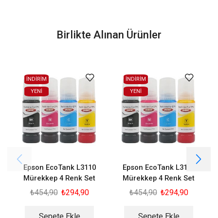
Birlikte Alınan Ürünler
İNDİRİM
İNDİRİM
YENI
YENI
Epson EcoTank L3110
Epson EcoTank L3150
Mürekkep 4 Renk Set
Mürekkep 4 Renk Set
₺
454,90
₺
294,90
₺
454,90
₺
294,90
Sepete Ekle
Sepete Ekle