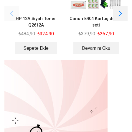
HP 12A Siyah Toner
Canon E404 Kartuş dolum
Q2612A
seti
₺
484,90
₺
324,90
₺
379,90
₺
267,90
Sepete Ekle
Devamını Oku