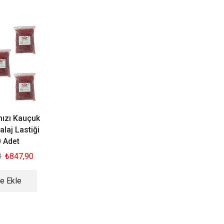
İNDİRİM
İNDİRİM
YENI
YENI
STOKTA
YOK
ızı Kauçuk
Toptan Paket Lastiği
Beyaz Paket Last
laj Lastiği
70mm Yeşil 12Kg Koli
120mm 1Kg
0 Adet
₺
5.058,90
₺
4.326,90
₺
647,90
₺
487,9
0
₺
847,90
Kargo Bedava!
Devamını Oku
e Ekle
Sepete Ekle