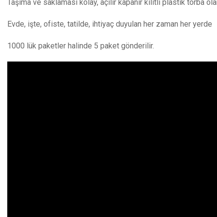
Taşıma ve saklaması kolay, açılır kapanır kilitli plastik torba ol
Evde, işte, ofiste, tatilde, ihtiyaç duyulan her zaman her yerde
1000 lük paketler halinde 5 paket gönderilir.