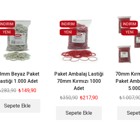
İNDİRİM
İNDİRİM
İNDİRİM
YENI
YENI
YENI
0mm Beyaz Paket
Paket Ambalaj Lastiği
70mm Kırm
astiği 1.000 Adet
70mm Kırmızı 1000
Paket Amba
Adet
5.00
₺
283,90
₺
149,90
₺
350,90
₺
217,90
₺
1.007,9
Sepete Ekle
Sepete Ekle
Sepet