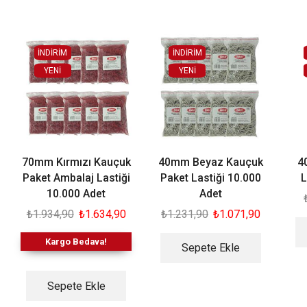
İNDİRİM
İNDİRİM
YENI
YENI
70mm Kırmızı Kauçuk
40mm Beyaz Kauçuk
4
Paket Ambalaj Lastiği
Paket Lastiği 10.000
L
10.000 Adet
Adet
₺
1.934,90
₺
1.634,90
₺
1.231,90
₺
1.071,90
Kargo Bedava!
Sepete Ekle
Sepete Ekle