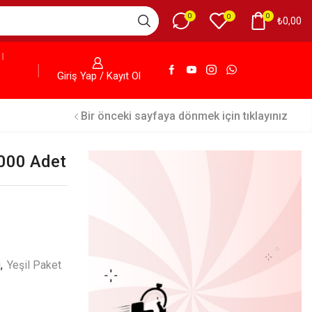
0
0
0
₺
0,00
Giriş Yap / Kayıt Ol
Bir önceki sayfaya dönmek için tıklayınız
.000 Adet
i
,
Yeşil Paket