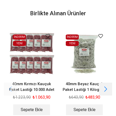
Birlikte Alınan Ürünler
İNDİRİM
İNDİRİM
YENI
YENI
40mm Kırmızı Kauçuk
40mm Beyaz Kauçuk
Paket Lastiği 10.000 Adet
Paket Lastiği 1 Kilogram
₺
1.223,90
₺
1.063,90
₺
643,90
₺
483,90
Sepete Ekle
Sepete Ekle