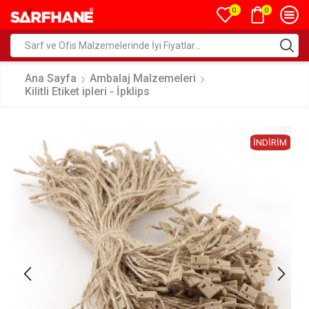
0
0
Ana Sayfa
Ambalaj Malzemeleri
Kilitli Etiket ipleri - İpklips
İNDIRIM