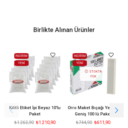
Birlikte Alınan Ürünler
İNDİRİM
İNDİRİM
YENI
YENI
STOKTA
YOK
Kilitli Etiket İpi Beyaz 10’lu
Orro Maket Bıçağı Yedeği
Paket
Geniş 100 lü Paket
₺
1.263,90
₺
1.210,90
₺
744,90
₺
611,90