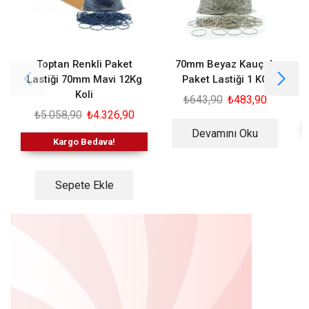
Toptan Renkli Paket
70mm Beyaz Kauçuk
Lastiği 70mm Mavi 12Kg
Paket Lastiği 1 KG
Koli
₺
643,90
₺
483,90
₺
5.058,90
₺
4.326,90
Devamını Oku
Kargo Bedava!
Sepete Ekle