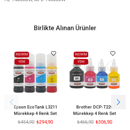
Birlikte Alınan Ürünler
İNDİRİM
İNDİRİM
YENI
YENI
Epson EcoTank L3211
Brother DCP-T220
Mürekkep 4 Renk Set
Mürekkep 4 Renk Set
₺
454,90
₺
294,90
₺
466,90
₺
306,90