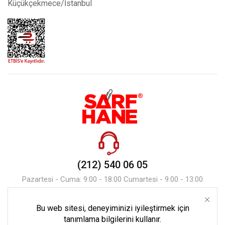
Küçükçekmece/İstanbul
(212) 540 06 05
Pazartesi - Cuma: 9:00 - 18:00 Cumartesi - 9:00 - 13:00
Bu web sitesi, deneyiminizi iyileştirmek için
Mesaj Gönder
tanımlama bilgilerini kullanır.