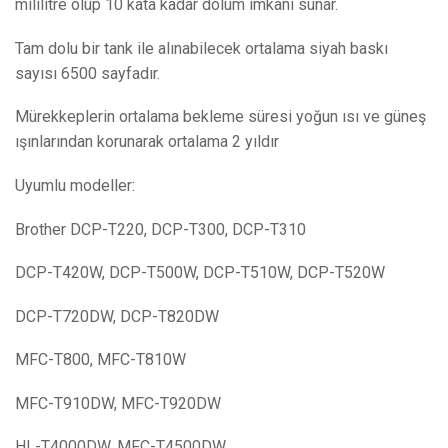
mililitre olup 10 kata kadar dolum imkanı sunar.
Tam dolu bir tank ile alınabilecek ortalama siyah baskı
sayısı 6500 sayfadır.
Mürekkeplerin ortalama bekleme süresi yoğun ısı ve güneş
ışınlarından korunarak ortalama 2 yıldır
Uyumlu modeller:
Brother DCP-T220, DCP-T300, DCP-T310
DCP-T420W, DCP-T500W, DCP-T510W, DCP-T520W
DCP-T720DW, DCP-T820DW
MFC-T800, MFC-T810W
MFC-T910DW, MFC-T920DW
HL-T4000DW, MFC-T4500DW