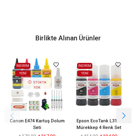
Birlikte Alınan Ürünler
İNDİRİM
İNDİRİM
YENI
YENI
STOKTA
YOK
Canon E474 Kartuş Dolum
Epson EcoTank L3110
Seti
Mürekkep 4 Renk Set