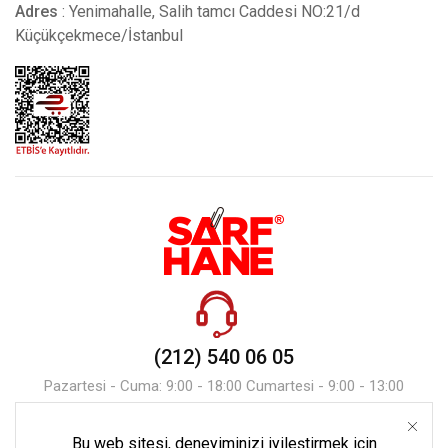
Adres
: Yenimahalle, Salih tamcı Caddesi NO:21/d
Küçükçekmece/İstanbul
(212) 540 06 05
Pazartesi - Cuma: 9:00 - 18:00 Cumartesi - 9:00 - 13:00
Bu web sitesi, deneyiminizi iyileştirmek için
Mesaj Gönder