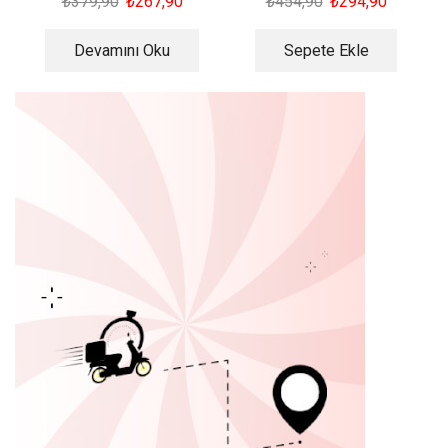
₺
379,90
₺
267,90
₺
454,90
₺
294,90
Devamını Oku
Sepete Ekle