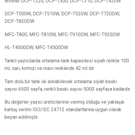
Brother DCP-T220, DCP-T300, DCP-T310, DCP-T420W
DCP-T500W, DCP-T510W, DCP-T520W, DCP-T720DW,
DCP-T820DW
MFC-T800, MFC-T810W, MFC-T910DW, MFC-T920DW
HL-T4000DW, MFC-T4500DW
Tanklı yazıcılarda ortalama tank kapasitesi siyah renkte 100
ml, sarı, kırmızı ve mavi renklerde 42 ml dir
Tam dolu bir tank ile alınabilecek ortalama siyah baskı
sayısı 6500 sayfa, renkli baskı sayısı 5000 sayfaya kadardır
Bu değerler yazıcı üreticilerinin vermiş olduğu ve yaklaşık
kartuş verimi ISO/IEC 24712 standartlarına uygun olarak
beyan edilmiştir