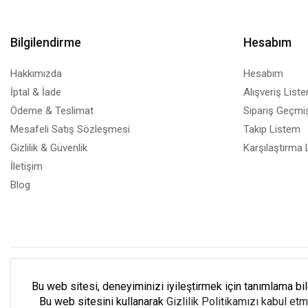
Bilgilendirme
Hesabım
Hakkımızda
Hesabım
İptal & İade
Alışveriş List
Ödeme & Teslimat
Sipariş Geçmiş
Mesafeli Satış Sözleşmesi
Takip Listem
Gizlilik & Güvenlik
Karşılaştırma 
İletişim
Blog
Müşteri Destek Hattı
(2
Bu web sitesi, deneyiminizi iyileştirmek için tanımlama bilgi
Bu web sitesini kullanarak
Gizlilik Politikamızı kabul et
Pazartesi - Cuma: 9:00 - 18:00 C