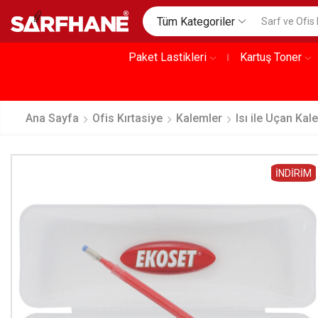
Tüm Kategoriler
Paket Lastikleri
Kartuş Toner
Ana Sayfa
Ofis Kırtasiye
Kalemler
Isı ile Uçan Kal
İNDIRIM