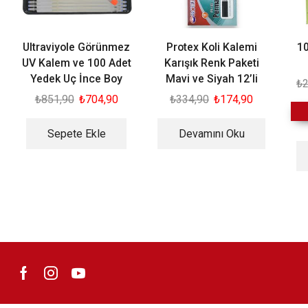
Ultraviyole Görünmez
Protex Koli Kalemi
10
UV Kalem ve 100 Adet
Karışık Renk Paketi
Yedek Uç İnce Boy
Mavi ve Siyah 12’li
₺
2
₺
851,90
₺
704,90
₺
334,90
₺
174,90
Sepete Ekle
Devamını Oku