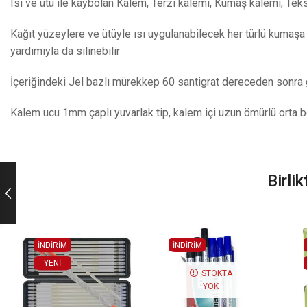
Isı ve ütü ile kaybolan Kalem, Terzi kalemi, Kumaş kalemi, Tekst
Kağıt yüzeylere ve ütüyle ısı uygulanabilecek her türlü kumaşa 
yardımıyla da silinebilir
İçeriğindeki Jel bazlı mürekkep 60 santigrat dereceden sonra 
Kalem ucu 1mm çaplı yuvarlak tip, kalem içi uzun ömürlü orta 
Birli
İNDİRİM
İNDİRİM
YENI
STOKTA
YOK