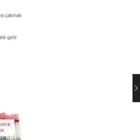
veya çakmak
le gelir
İNDİRİM
İNDİRİM
YENI
YENI
TOKTA
OK