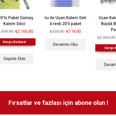
0’lü Paket Gümüş
Isı ile Uçan Kalem Seti
Uçan Ka
Kalem Silici
4 renk 20’li paket
Büyük B
Pa
.599,90
₺
2.166,90
₺
320,90
₺
174,90
₺
2.365,90
Kargo Bedava!
Devamını Oku
Kargo 
Sepete Ekle
Devam
Fırsatlar ve fazlası için abone olun !