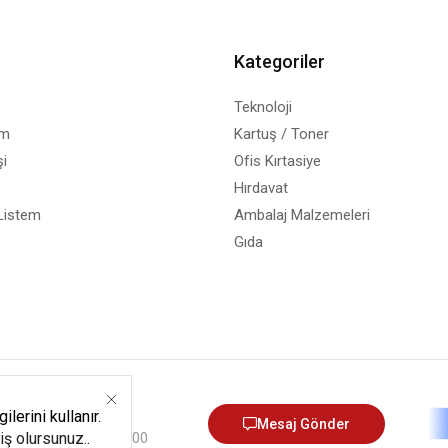
Kategoriler
Teknoloji
em
Kartuş / Toner
i
Ofis Kırtasiye
Hırdavat
Listem
Ambalaj Malzemeleri
Gıda
12) 540 06 05
lerini kullanır.
Mesaj Gönder
miş olursunuz.
.
umartesi - 9:00 - 13:00