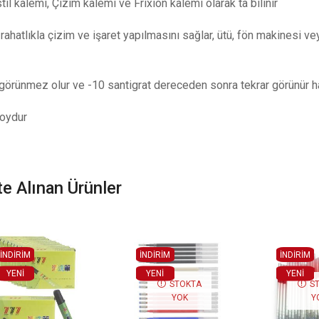
il kalemi, Çizim kalemi ve Frixion kalemi olarak ta bilinir
rahatlıkla çizim ve işaret yapılmasını sağlar, ütü, fön makinesi 
görünmez olur ve -10 santigrat dereceden sonra tekrar görünür ha
boydur
kte Alınan Ürünler
İNDİRİM
İNDİRİM
İNDİRİM
YENI
YENI
YENI
STOKTA
S
YOK
Y