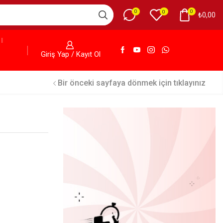
0
0
0
₺
0,00
Giriş Yap / Kayıt Ol
Bir önceki sayfaya dönmek için tıklayınız