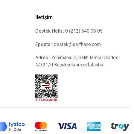
İletişim
Destek Hattı
: 0 (212) 540 06 05
Eposta
:
destek@sarfhane.com
Adres
: Yenimahalle, Salih tamcı Caddesi
NO:21/d Küçükçekmece/İstanbul