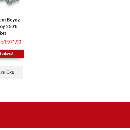
lem Beyaz
Uçan Kalem Beyaz 10
Uçan Kalem Bey
oy 250’li
Adet
100’lü Paket
ket
₺
283,90
₺
136,90
₺
671,90
₺
525,9
₺
1.971,90
Sepete Ekle
Sepete Ekle
Bedava!
ını Oku