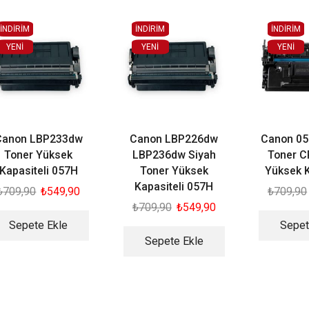
İNDİRİM
İNDİRİM
İNDİRİM
YENI
YENI
YENI
Canon LBP233dw
Canon LBP226dw
Canon 05
Toner Yüksek
LBP236dw Siyah
Toner 
Kapasiteli 057H
Toner Yüksek
Yüksek K
Kapasiteli 057H
₺
709,90
₺
549,90
₺
709,90
₺
709,90
₺
549,90
Sepete Ekle
Sepet
Sepete Ekle