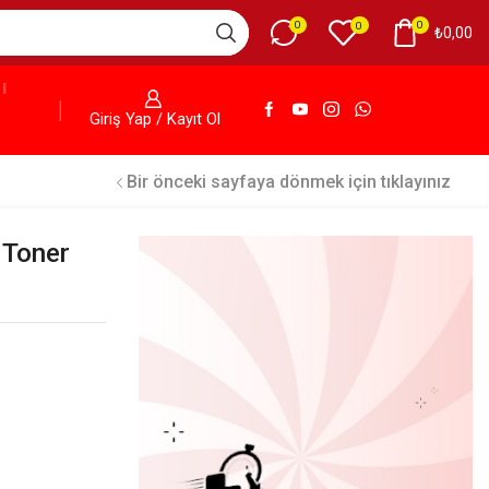
0
0
0
₺
0,00
Giriş Yap / Kayıt Ol
Bir önceki sayfaya dönmek için tıklayınız
 Toner