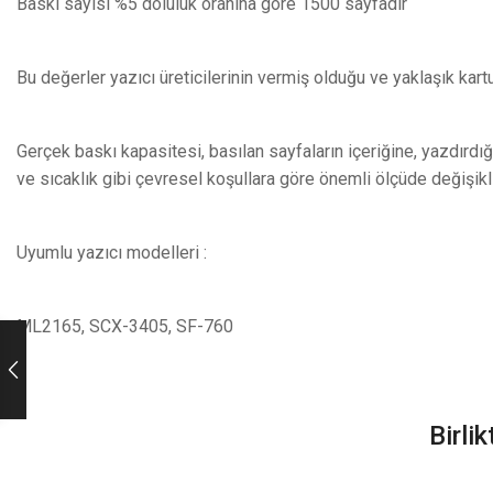
Baskı sayısı %5 doluluk oranına göre 1500 sayfadır
Bu değerler yazıcı üreticilerinin vermiş olduğu ve yaklaşık kart
Gerçek baskı kapasitesi, basılan sayfaların içeriğine, yazdırdığı
ve sıcaklık gibi çevresel koşullara göre önemli ölçüde değişikl
Uyumlu yazıcı modelleri :
ML2165, SCX-3405, SF-760
Birli