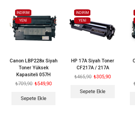
İNDİRİM
İNDİRİM
YENI
YENI
Canon LBP228x Siyah
HP 17A Siyah Toner
Toner Yüksek
CF217A / 217A
Kapasiteli 057H
₺
465,90
₺
305,90
₺
709,90
₺
549,90
Sepete Ekle
Sepete Ekle