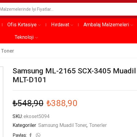
Ofis Kırtasiye
Hırdavat
Ambalaj Malzemeleri
Teknoloji
 Toner
Samsung ML-2165 SCX-3405 Muadil
MLT-D101
₺
548,90
₺
388,90
SKU:
ekoset5094
Kategoriler
Samsung Muadil Toner
,
Tonerler
Paylaş: