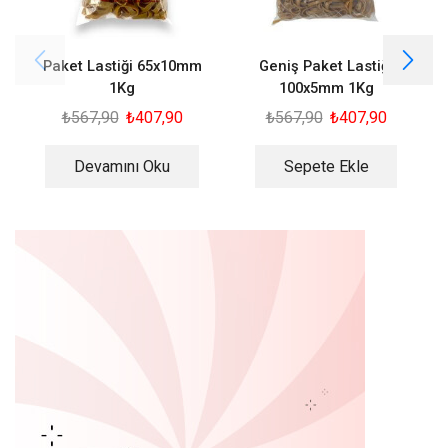
Paket Lastiği 65x10mm
Geniş Paket Lastiği
1Kg
100x5mm 1Kg
₺
567,90
₺
407,90
₺
567,90
₺
407,90
Devamını Oku
Sepete Ekle