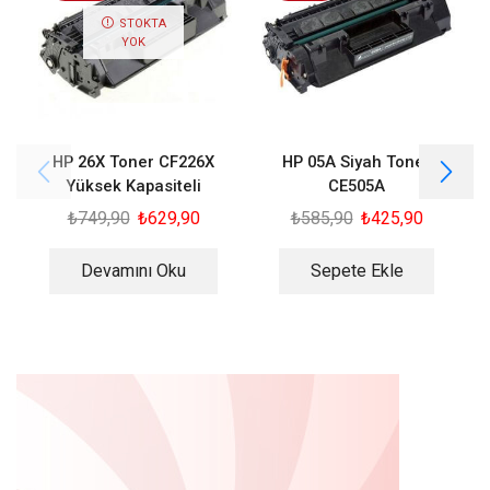
STOKTA
YOK
HP 26X Toner CF226X
HP 05A Siyah Toner
Yüksek Kapasiteli
CE505A
₺
749,90
₺
629,90
₺
585,90
₺
425,90
Devamını Oku
Sepete Ekle