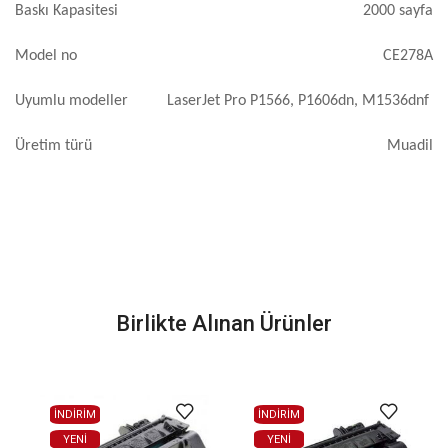
Baskı Kapasitesi
2000 sayfa
Model no
CE278A
Uyumlu modeller
LaserJet Pro P1566, P1606dn, M1536dnf
Üretim türü
Muadil
Birlikte Alınan Ürünler
İNDİRİM
İNDİRİM
YENI
YENI