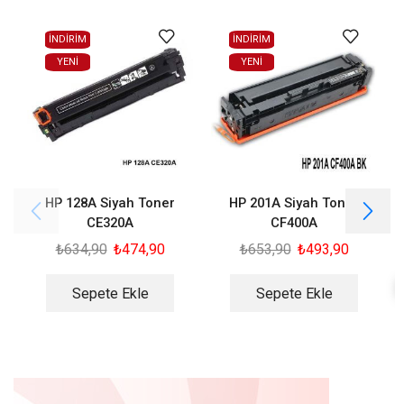
İNDİRİM
İNDİRİM
YENI
YENI
HP 128A Siyah Toner
HP 201A Siyah Toner
H
CE320A
CF400A
₺
634,90
₺
474,90
₺
653,90
₺
493,90
Sepete Ekle
Sepete Ekle