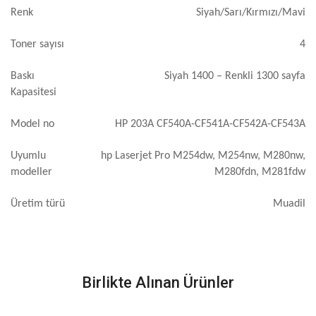
Renk
Siyah/Sarı/Kırmızı/Mavi
Toner sayısı
4
Baskı
Siyah 1400 – Renkli 1300 sayfa
Kapasitesi
Model no
HP 203A CF540A-CF541A-CF542A-CF543A
Uyumlu
hp Laserjet Pro M254dw, M254nw, M280nw,
modeller
M280fdn, M281fdw
Üretim türü
Muadil
Birlikte Alınan Ürünler