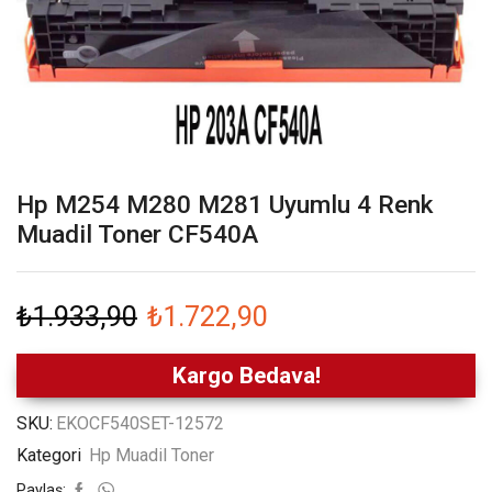
Hp M254 M280 M281 Uyumlu 4 Renk
Muadil Toner CF540A
₺
1.933,90
₺
1.722,90
Kargo Bedava!
SKU:
EKOCF540SET-12572
Kategori
Hp Muadil Toner
Paylaş: