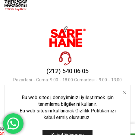
(212) 540 06 05
Pazartesi - Cuma: 9:00 - 18:00 Cumartesi - 9:00 - 13:00
Bu web sitesi, deneyiminizi iyileştirmek için
Mesaj Gönder
tanımlama bilgilerini kullanır.
Bu web sitesini kullanarak
Gizlilik Politikamızı
kabul etmiş olursunuz.
.
90
90
Kabul Ediyorum