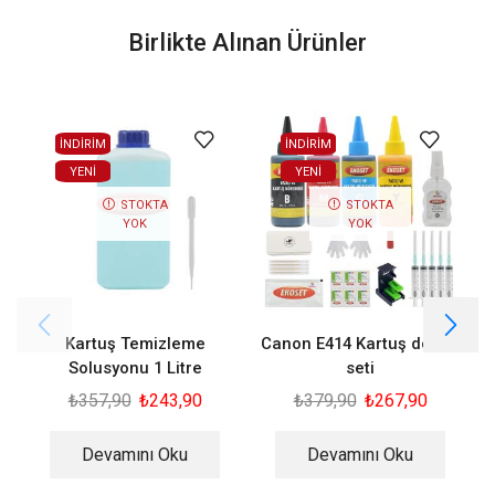
Birlikte Alınan Ürünler
İNDİRİM
İNDİRİM
YENI
YENI
STOKTA
STOKTA
YOK
YOK
Kartuş Temizleme
Canon E414 Kartuş dolum
C
Solusyonu 1 Litre
seti
₺
357,90
₺
243,90
₺
379,90
₺
267,90
Devamını Oku
Devamını Oku