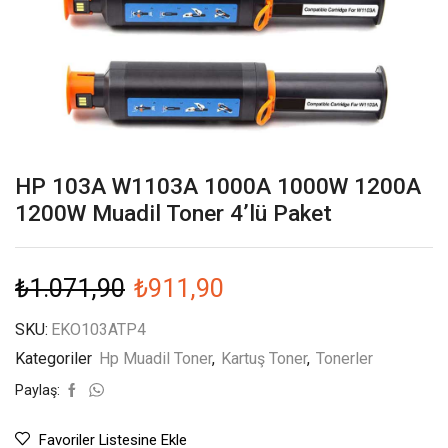
HP 103A W1103A 1000A 1000W 1200A
1200W Muadil Toner 4’lü Paket
₺
1.071,90
₺
911,90
SKU:
EKO103ATP4
Kategoriler
Hp Muadil Toner
,
Kartuş Toner
,
Tonerler
Paylaş:
Favoriler Listesine Ekle